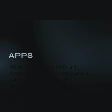
APPS
Wir sind offen für neue Ideen und
Anwendungen. Eigenentwicklungen und
Kundenaufträge laufen parallel .
Hier sind einige Apps die derzeit in
Entwicklung sind