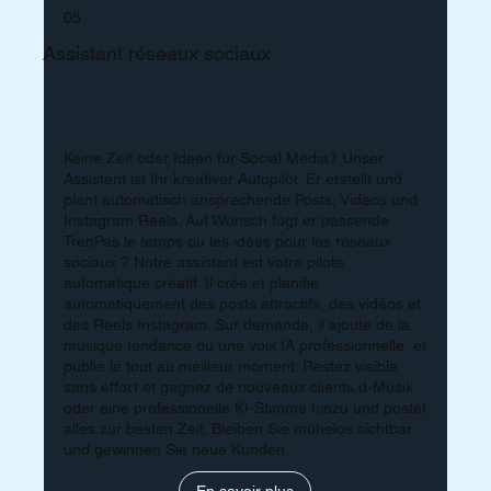
05
Assistant réseaux sociaux
Keine Zeit oder Ideen für Social Media? Unser
Assistent ist Ihr kreativer Autopilot. Er erstellt und
plant automatisch ansprechende Posts, Videos und
Instagram Reels. Auf Wunsch fügt er passende
TrenPas le temps ou les idées pour les réseaux
sociaux ? Notre assistant est votre pilote
automatique créatif. Il crée et planifie
automatiquement des posts attractifs, des vidéos et
des Reels Instagram. Sur demande, il ajoute de la
musique tendance ou une voix IA professionnelle, et
publie le tout au meilleur moment. Restez visible
sans effort et gagnez de nouveaux clients.d-Musik
oder eine professionelle KI-Stimme hinzu und postet
alles zur besten Zeit. Bleiben Sie mühelos sichtbar
und gewinnen Sie neue Kunden.
En savoir plus